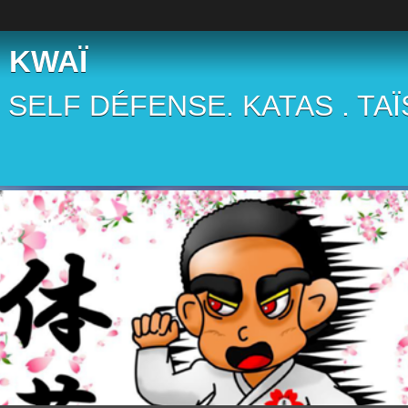
 KWAÏ
 . SELF DÉFENSE. KATAS . TA