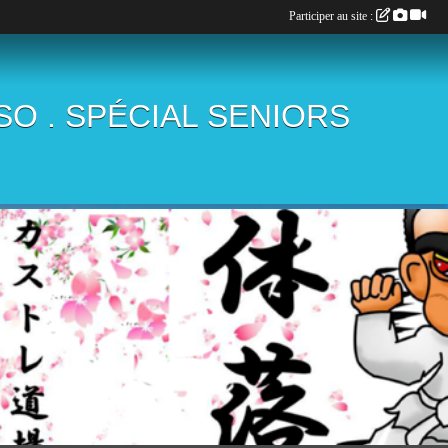
Participer au site :
ÏSO . SPÉCIAL SENIORS