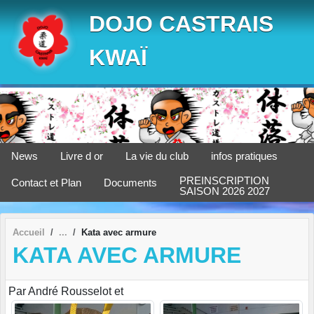
Panneau de gestion des cookies
DOJO CASTRAIS
KWAÏ
News
Livre d or
La vie du club
infos pratiques
PREINSCRIPTION
Contact et Plan
Documents
SAISON 2026 2027
Accueil
Kata avec armure
KATA AVEC ARMURE
Par André Rousselot et