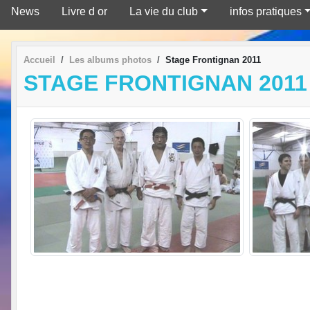
News
Livre d or
La vie du club
infos pratiques
Accueil
Les albums photos
Stage Frontignan 2011
STAGE FRONTIGNAN 2011