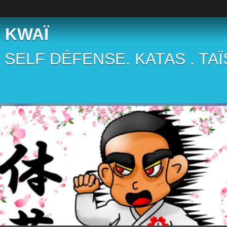
 KWAÏ
 . SELF DÉFENSE. KATAS . TA