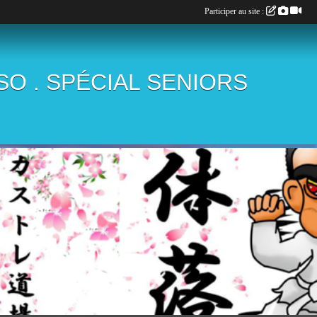
Participer au site :
ÏSO . SPÉCIAL SENIORS