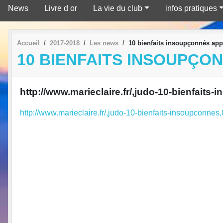
News
Livre d or
La vie du club
infos pratiques
Accueil
2017-2018
Les news
10 bienfaits insoupçonnés app
10 BIENFAITS INSOUPÇO
http://www.marieclaire.fr/,judo-10-bienfait
http://www.marieclaire.fr/,judo-10-bienfaits-insoupconne