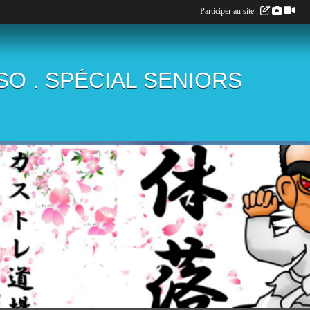
Participer au site :
ÏSO . SPÉCIAL SENIORS