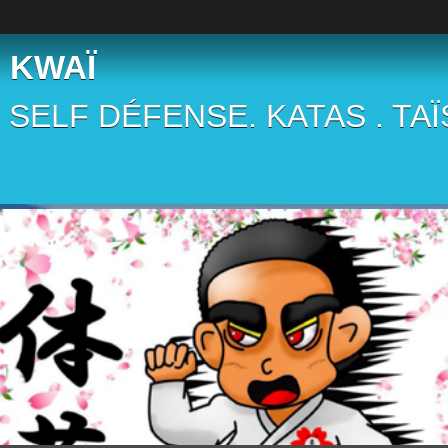
 KWAÏ
 . SELF DÉFENSE. KATAS . TA