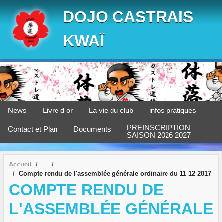
Panneau de gestion des cookies
DOJO CASTRAIS
KWAÏ
News
Livre d or
La vie du club
infos pratiques
PREINSCRIPTION
Contact et Plan
Documents
SAISON 2026 2027
Accueil
Compte rendu de l'assemblée générale ordinaire du 11 12 2017
COMPTE RENDU DE
L'ASSEMBLÉE GÉNÉRALE