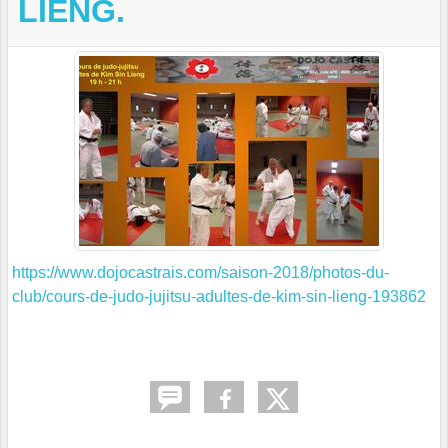
LIENG.
https://www.dojocastrais.com/saison-2018/photos-du-
club/cours-de-judo-jujitsu-adultes-de-kim-sin-lieng-193862