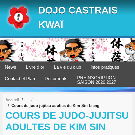
Panneau de gestion des cookies
DOJO CASTRAIS
KWAÏ
News
Livre d or
La vie du club
infos pratiques
PREINSCRIPTION
Contact et Plan
Documents
SAISON 2026 2027
Accueil
Cours de judo-jujitsu adultes de Kim Sin Lieng.
COURS DE JUDO-JUJITSU
ADULTES DE KIM SIN