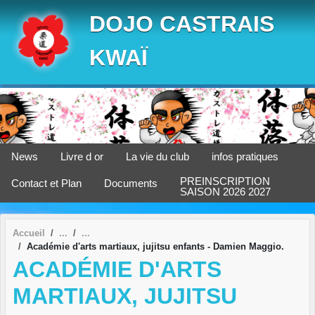
Panneau de gestion des cookies
DOJO CASTRAIS
KWAÏ
News
Livre d or
La vie du club
infos pratiques
PREINSCRIPTION
Contact et Plan
Documents
SAISON 2026 2027
Accueil
Académie d'arts martiaux, jujitsu enfants - Damien Maggio.
ACADÉMIE D'ARTS
MARTIAUX, JUJITSU