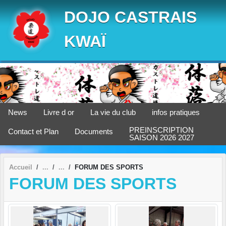
Panneau de gestion des cookies
DOJO CASTRAIS
KWAÏ
News
Livre d or
La vie du club
infos pratiques
PREINSCRIPTION
Contact et Plan
Documents
SAISON 2026 2027
Accueil
FORUM DES SPORTS
FORUM DES SPORTS