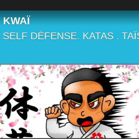
 KWAÏ
 . SELF DÉFENSE. KATAS . TA