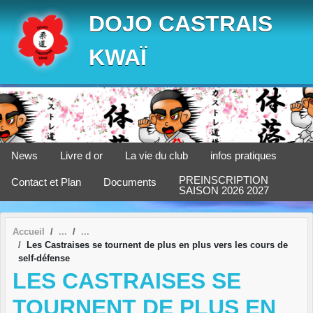
Panneau de gestion des cookies
DOJO CASTRAIS
KWAÏ
News
Livre d or
La vie du club
infos pratiques
PREINSCRIPTION
Contact et Plan
Documents
SAISON 2026 2027
Accueil
Les Castraises se tournent de plus en plus vers les cours de
self-défense
LES CASTRAISES SE
TOURNENT DE PLUS EN