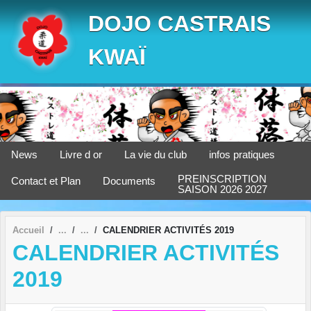
Panneau de gestion des cookies
DOJO CASTRAIS
KWAÏ
News
Livre d or
La vie du club
infos pratiques
PREINSCRIPTION
Contact et Plan
Documents
SAISON 2026 2027
Accueil
CALENDRIER ACTIVITÉS 2019
CALENDRIER ACTIVITÉS
2019