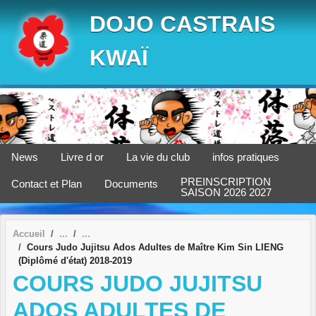
Panneau de gestion des cookies
DOJO CASTRAIS
KWAÏ
News
Livre d or
La vie du club
infos pratiques
PREINSCRIPTION
Contact et Plan
Documents
SAISON 2026 2027
Accueil
Cours Judo Jujitsu Ados Adultes de Maître Kim Sin LIENG
(Diplômé d'état) 2018-2019
COURS JUDO JUJITSU
ADOS ADULTES DE