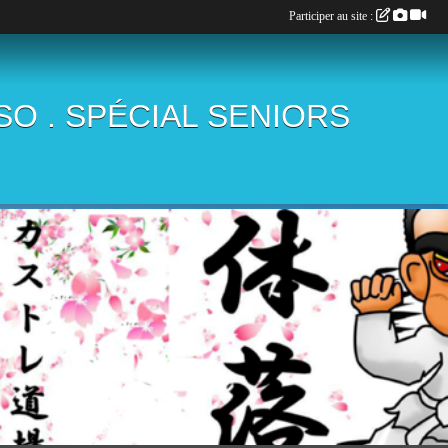
Participer au site :
ÏSO . SPÉCIAL SENIORS