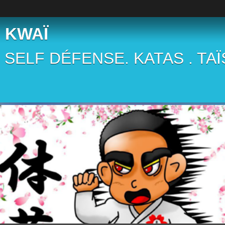
 KWAÏ
 . SELF DÉFENSE. KATAS . TA