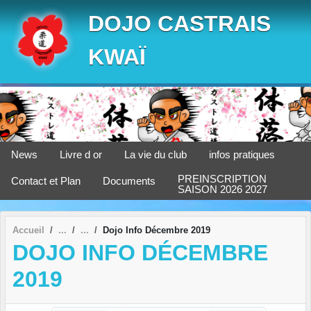
Panneau de gestion des cookies
DOJO CASTRAIS
KWAÏ
News
Livre d or
La vie du club
infos pratiques
PREINSCRIPTION
Contact et Plan
Documents
SAISON 2026 2027
Accueil
Dojo Info Décembre 2019
DOJO INFO DÉCEMBRE
2019