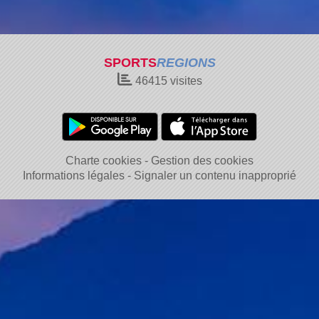
SPORTS
REGIONS
46415
visites
Charte cookies
Gestion des cookies
Informations légales
Signaler un contenu inapproprié