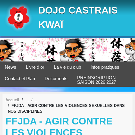
Panneau de gestion des cookies
DOJO CASTRAIS
KWAÏ
News
Livre d or
La vie du club
infos pratiques
PREINSCRIPTION
Contact et Plan
Documents
SAISON 2026 2027
Accueil
FFJDA - AGIR CONTRE LES VIOLENCES SEXUELLES DANS
NOS DISCIPLINES
FFJDA - AGIR CONTRE
LES VIOLENCES