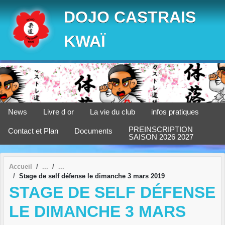
Panneau de gestion des cookies
DOJO CASTRAIS
KWAÏ
News
Livre d or
La vie du club
infos pratiques
PREINSCRIPTION
Contact et Plan
Documents
SAISON 2026 2027
Accueil
Stage de self défense le dimanche 3 mars 2019
STAGE DE SELF DÉFENSE
LE DIMANCHE 3 MARS