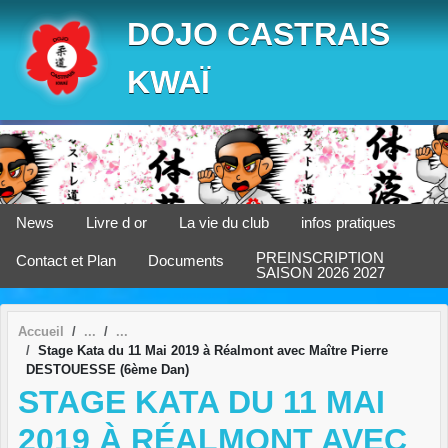
Panneau de gestion des cookies
DOJO CASTRAIS
KWAÏ
News
Livre d or
La vie du club
infos pratiques
PREINSCRIPTION
Contact et Plan
Documents
SAISON 2026 2027
Accueil
Stage Kata du 11 Mai 2019 à Réalmont avec Maître Pierre
DESTOUESSE (6ème Dan)
STAGE KATA DU 11 MAI
2019 À RÉALMONT AVEC