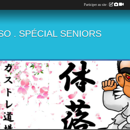
Participer au site :
ÏSO . SPÉCIAL SENIORS