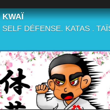
 KWAÏ
 . SELF DÉFENSE. KATAS . TA