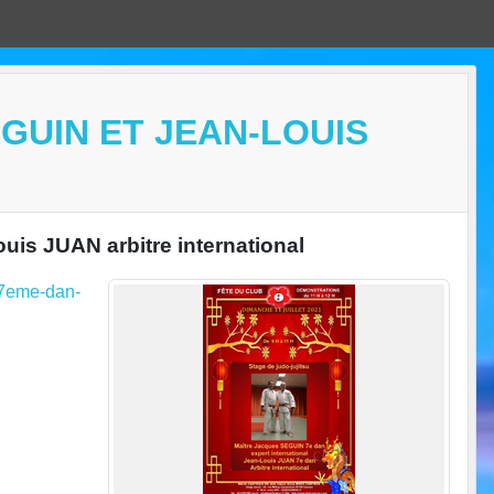
GUIN ET JEAN-LOUIS
uis JUAN arbitre international
n-7eme-dan-