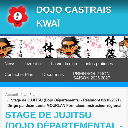
Panneau de gestion des cookies
DOJO CASTRAIS
KWAÏ
News
Livre d or
La vie du club
infos pratiques
PREINSCRIPTION
Contact et Plan
Documents
SAISON 2026 2027
Accueil
Stage de JUJITSU (Dojo Départemental - Réalmont 02/10/2021)
Dirigé par Jean Louis MOURLAN Formateur, instructeur régional.
STAGE DE JUJITSU
(DOJO DÉPARTEMENTAL -