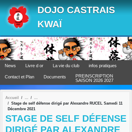
Panneau de gestion des cookies
DOJO CASTRAIS
KWAÏ
News
Livre d or
La vie du club
infos pratiques
PREINSCRIPTION
Contact et Plan
Documents
SAISON 2026 2027
Accueil
Stage de self défense dirigé par Alexandre RUCEL Samedi 11
Décembre 2021
STAGE DE SELF DÉFENSE
DIRIGÉ PAR ALEXANDRE