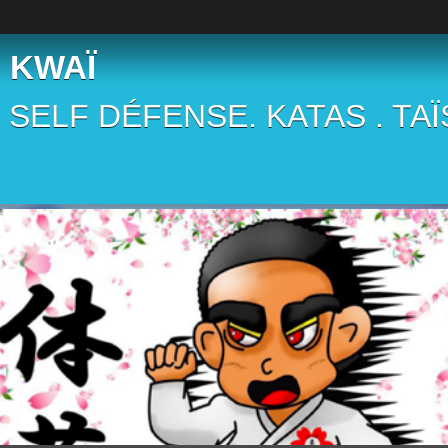
 KWAÏ
 . SELF DÉFENSE. KATAS . TA