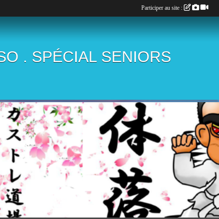
Participer au site :
ÏSO . SPÉCIAL SENIORS