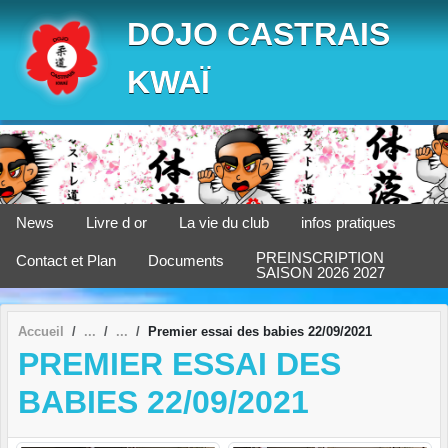
Panneau de gestion des cookies
DOJO CASTRAIS
KWAÏ
News
Livre d or
La vie du club
infos pratiques
PREINSCRIPTION
Contact et Plan
Documents
SAISON 2026 2027
Accueil
Premier essai des babies 22/09/2021
PREMIER ESSAI DES
BABIES 22/09/2021