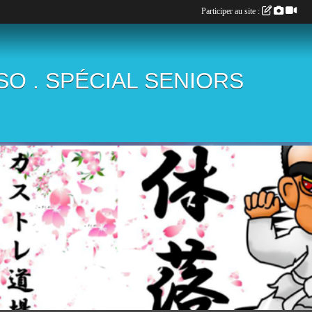
Participer au site :
ÏSO . SPÉCIAL SENIORS