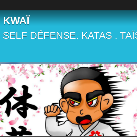
 KWAÏ
 . SELF DÉFENSE. KATAS . TA