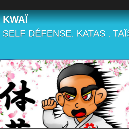
 KWAÏ
 . SELF DÉFENSE. KATAS . TA