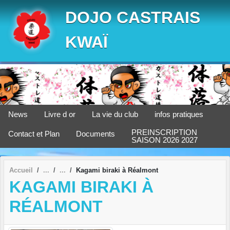
Panneau de gestion des cookies
DOJO CASTRAIS
KWAÏ
News
Livre d or
La vie du club
infos pratiques
PREINSCRIPTION
Contact et Plan
Documents
SAISON 2026 2027
Accueil
Kagami biraki à Réalmont
KAGAMI BIRAKI À
RÉALMONT