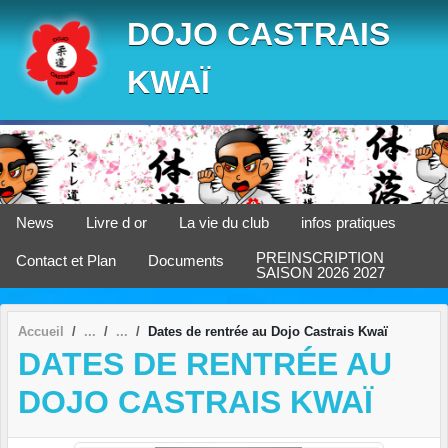
Panneau de gestion des cookies
DOJO CASTRAIS
KWAÏ
News
Livre d or
La vie du club
infos pratiques
PREINSCRIPTION
Contact et Plan
Documents
SAISON 2026 2027
Accueil
Dates de rentrée au Dojo Castrais Kwaï
DATES DE RENTRÉE AU
DOJO CASTRAIS KWAÏ