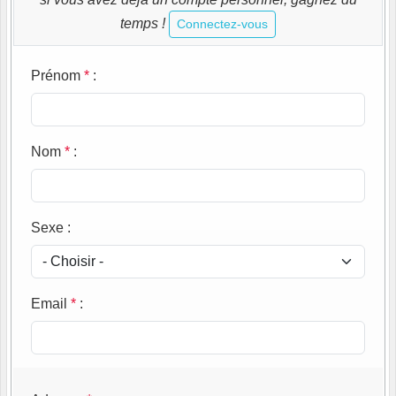
temps !
Connectez-vous
Prénom
*
:
Nom
*
:
Sexe
:
Email
*
: