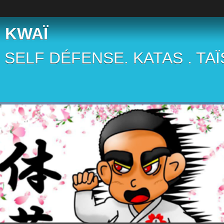
 KWAÏ
 . SELF DÉFENSE. KATAS . TA