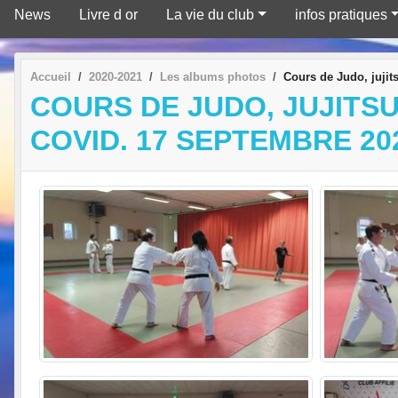
News
Livre d or
La vie du club
infos pratiques
Accueil
2020-2021
Les albums photos
Cours de Judo, jujit
COURS DE JUDO, JUJITSU
COVID. 17 SEPTEMBRE 20