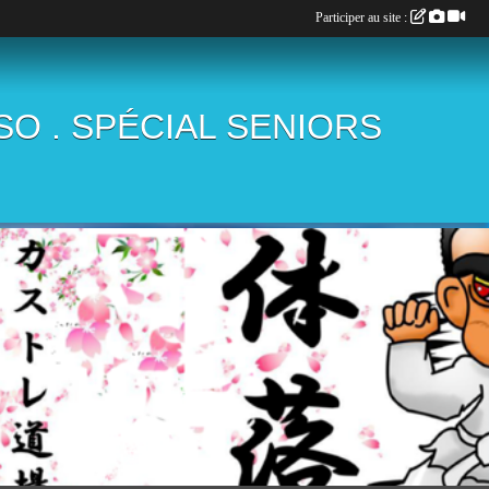
Participer au site :
ÏSO . SPÉCIAL SENIORS