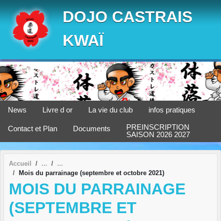
Panneau de gestion des cookies
DOJO CASTRAIS
KWAÏ
News
Livre d or
La vie du club
infos pratiques
PREINSCRIPTION
Contact et Plan
Documents
SAISON 2026 2027
Accueil
Mois du parrainage (septembre et octobre 2021)
MOIS DU PARRAINAGE
(SEPTEMBRE ET