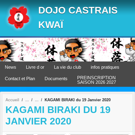
Panneau de gestion des cookies
DOJO CASTRAIS
KWAÏ
News
Livre d or
La vie du club
infos pratiques
PREINSCRIPTION
Contact et Plan
Documents
SAISON 2026 2027
Accueil
KAGAMI BIRAKI du 19 Janvier 2020
KAGAMI BIRAKI DU 19
JANVIER 2020