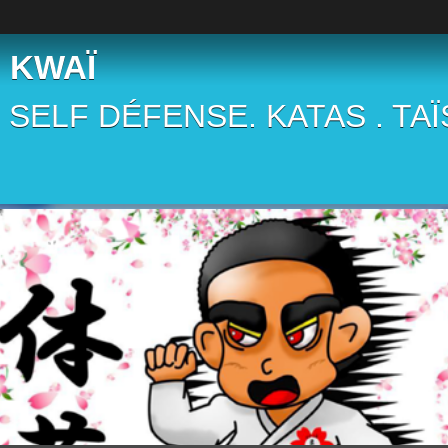
 KWAÏ
 . SELF DÉFENSE. KATAS . TA