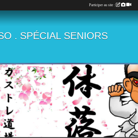
Participer au site :
ÏSO . SPÉCIAL SENIORS